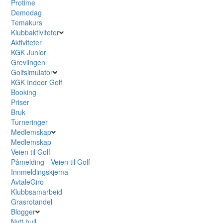
Protime
Demodag
Temakurs
Klubbaktiviteter
Aktiviteter
KGK Junior
Grevlingen
Golfsimulator
KGK Indoor Golf
Booking
Priser
Bruk
Turneringer
Medlemskap
Medlemskap
Veien til Golf
Påmelding - Veien til Golf
Innmeldingskjema
AvtaleGiro
Klubbsamarbeid
Grasrotandel
Blogger
Nytt hull