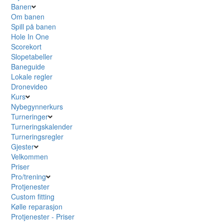
Banen
Om banen
Spill på banen
Hole In One
Scorekort
Slopetabeller
Baneguide
Lokale regler
Dronevideo
Kurs
Nybegynnerkurs
Turneringer
Turneringskalender
Turneringsregler
Gjester
Velkommen
Priser
Pro/trening
Protjenester
Custom fitting
Kølle reparasjon
Protjenester - Priser