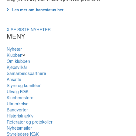
Les mer om banestatus her
X
SE SISTE NYHETER
MENY
Nyheter
Klubben
Om klubben
Kjøpsvilkår
Samarbeidspartnere
Ansatte
Styre og komitéer
Utvalg KGK
Klubbmestere
Utmerkelse
Baneverter
Historisk arkiv
Referater og protokoller
Nyhetsmailer
Styreledere KGK