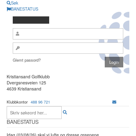
Søk
BANESTATUS
Glemt passord?
Kristiansand Golfklubb
Dvergsnesveien 125
4639 Kristiansand
Klubbkontor
488 96 721
BANESTATUS
Idag (03/08/26) skal vi lufte og dresse greenene.