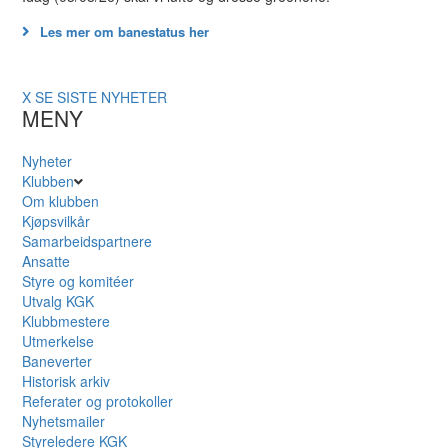
Les mer om banestatus her
X
SE SISTE NYHETER
MENY
Nyheter
Klubben
Om klubben
Kjøpsvilkår
Samarbeidspartnere
Ansatte
Styre og komitéer
Utvalg KGK
Klubbmestere
Utmerkelse
Baneverter
Historisk arkiv
Referater og protokoller
Nyhetsmailer
Styreledere KGK