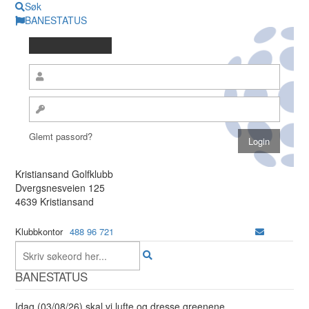
Søk
BANESTATUS
Glemt passord?
Kristiansand Golfklubb
Dvergsnesveien 125
4639 Kristiansand
Klubbkontor
488 96 721
BANESTATUS
Idag (03/08/26) skal vi lufte og dresse greenene.