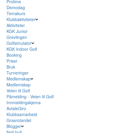
Protime
Demodag
Temakurs
Klubbaktiviteter
Aktiviteter
KGK Junior
Grevlingen
Golfsimulator
KGK Indoor Golf
Booking
Priser
Bruk
Turneringer
Medlemskap
Medlemskap
Veien til Golf
Påmelding - Veien til Golf
Innmeldingskjema
AvtaleGiro
Klubbsamarbeid
Grasrotandel
Blogger
Nytt hull