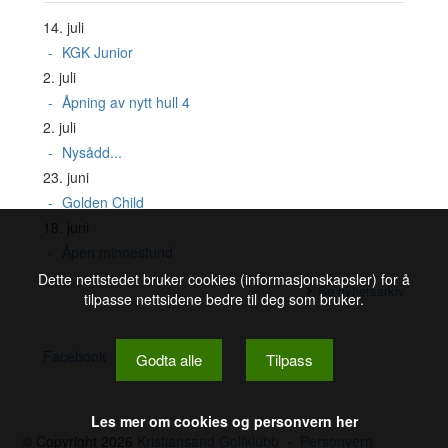
14. juli
KGK Junior
2. juli
Åpning av nytt hull 4
2. juli
Nysådd...
23. juni
Golden Child
18. juni
Åpen minnestund
Dette nettstedet bruker cookies (informasjonskapsler) for å
Se nyhetsarkiv
tilpasse nettsidene bedre til deg som bruker.
Facebook
Godta alle
Tilpass
Les mer om cookies og personvern her
© Copyright 2026
Kristiansand Golfklubb
-
Personvern