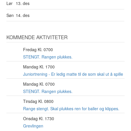
Lør
13. des
Søn
14. des
KOMMENDE AKTIVITETER
Fredag Kl. 0700
7
AUG
STENGT. Rangen plukkes.
Mandag Kl. 1700
10
AUG
Juniortrening - Er ledig matte til de som skal ut å spille
Mandag Kl. 0700
10
AUG
STENGT. Rangen plukkes.
Tirsdag Kl. 0800
11
AUG
Range stengt. Skal plukkes ren for baller og klippes.
Onsdag Kl. 1730
12
AUG
Grevlingen