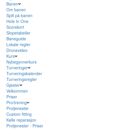
Banen
Om banen
Spill på banen
Hole In One
Scorekort
Slopetabeller
Baneguide
Lokale regler
Dronevideo
Kurs
Nybegynnerkurs
Turneringer
Turneringskalender
Turneringsregler
Gjester
Velkommen
Priser
Pro/trening
Protjenester
Custom fitting
Kølle reparasjon
Protjenester - Priser