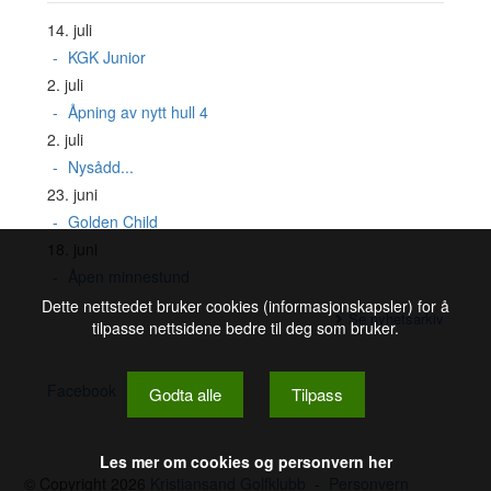
14. juli
KGK Junior
2. juli
Åpning av nytt hull 4
2. juli
Nysådd...
23. juni
Golden Child
18. juni
Åpen minnestund
Dette nettstedet bruker cookies (informasjonskapsler) for å
Se nyhetsarkiv
tilpasse nettsidene bedre til deg som bruker.
Facebook
Godta alle
Tilpass
Les mer om cookies og personvern her
© Copyright 2026
Kristiansand Golfklubb
-
Personvern