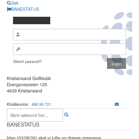
Søk
BANESTATUS
Glemt passord?
Kristiansand Golfklubb
Dvergsnesveien 125
4639 Kristiansand
Klubbkontor
488 96 721
BANESTATUS
Idag (03/08/26) skal vi lufte og dresse greenene.