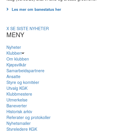
Les mer om banestatus her
X
SE SISTE NYHETER
MENY
Nyheter
Klubben
Om klubben
Kjøpsvilkår
Samarbeidspartnere
Ansatte
Styre og komitéer
Utvalg KGK
Klubbmestere
Utmerkelse
Baneverter
Historisk arkiv
Referater og protokoller
Nyhetsmailer
Styreledere KGK