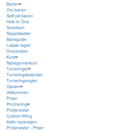
Banen
Om banen
Spill på banen
Hole In One
Scorekort
Slopetabeller
Baneguide
Lokale regler
Dronevideo
Kurs
Nybegynnerkurs
Turneringer
Turneringskalender
Turneringsregler
Gjester
Velkommen
Priser
Pro/trening
Protjenester
Custom fitting
Kølle reparasjon
Protjenester - Priser