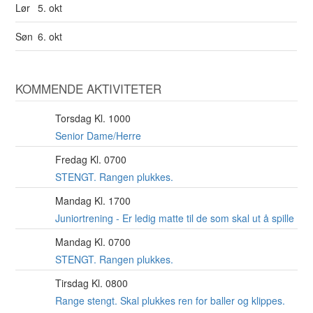
Lør
5. okt
Søn
6. okt
KOMMENDE AKTIVITETER
Torsdag Kl. 1000
6
AUG
Senior Dame/Herre
Fredag Kl. 0700
7
AUG
STENGT. Rangen plukkes.
Mandag Kl. 1700
10
AUG
Juniortrening - Er ledig matte til de som skal ut å spille
Mandag Kl. 0700
10
AUG
STENGT. Rangen plukkes.
Tirsdag Kl. 0800
11
AUG
Range stengt. Skal plukkes ren for baller og klippes.