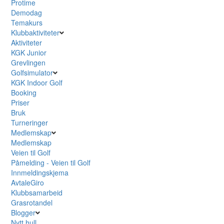
Protime
Demodag
Temakurs
Klubbaktiviteter
Aktiviteter
KGK Junior
Grevlingen
Golfsimulator
KGK Indoor Golf
Booking
Priser
Bruk
Turneringer
Medlemskap
Medlemskap
Veien til Golf
Påmelding - Veien til Golf
Innmeldingskjema
AvtaleGiro
Klubbsamarbeid
Grasrotandel
Blogger
Nytt hull