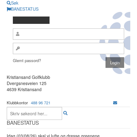
Søk
BANESTATUS
Glemt passord?
Kristiansand Golfklubb
Dvergsnesveien 125
4639 Kristiansand
Klubbkontor
488 96 721
BANESTATUS
Idag (03/08/26) skal vi lufte og dresse greenene.