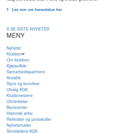
Les mer om banestatus her
X
SE SISTE NYHETER
MENY
Nyheter
Klubben
Om klubben
Kjøpsvilkår
Samarbeidspartnere
Ansatte
Styre og komitéer
Utvalg KGK
Klubbmestere
Utmerkelse
Baneverter
Historisk arkiv
Referater og protokoller
Nyhetsmailer
Styreledere KGK