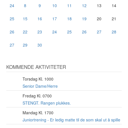
24
8
9
10
11
12
13
14
25
15
16
17
18
19
20
21
26
22
23
24
25
26
27
28
27
29
30
KOMMENDE AKTIVITETER
Torsdag Kl. 1000
6
AUG
Senior Dame/Herre
Fredag Kl. 0700
7
AUG
STENGT. Rangen plukkes.
Mandag Kl. 1700
10
AUG
Juniortrening - Er ledig matte til de som skal ut å spille