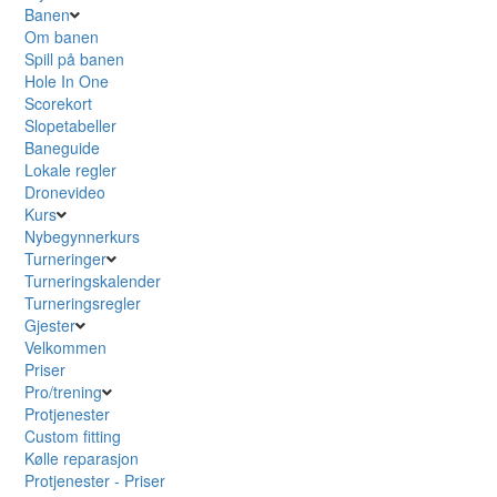
Banen
Om banen
Spill på banen
Hole In One
Scorekort
Slopetabeller
Baneguide
Lokale regler
Dronevideo
Kurs
Nybegynnerkurs
Turneringer
Turneringskalender
Turneringsregler
Gjester
Velkommen
Priser
Pro/trening
Protjenester
Custom fitting
Kølle reparasjon
Protjenester - Priser