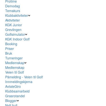
Protime
Demodag
Temakurs
Klubbaktiviteter
Aktiviteter
KGK Junior
Grevlingen
Golfsimulator
KGK Indoor Golf
Booking
Priser
Bruk
Turneringer
Medlemskap
Medlemskap
Veien til Golf
Påmelding - Veien til Golf
Innmeldingskjema
AvtaleGiro
Klubbsamarbeid
Grasrotandel
Blogger
Nytt hull