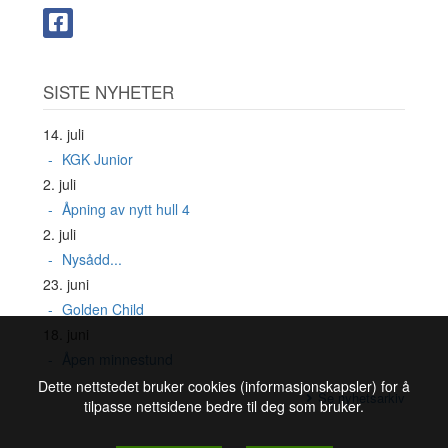
SISTE NYHETER
14. juli
KGK Junior
2. juli
Åpning av nytt hull 4
2. juli
Nysådd...
23. juni
Golden Child
18. juni
Åpen minnestund
Dette nettstedet bruker cookies (informasjonskapsler) for å
Se nyhetsarkiv
tilpasse nettsidene bedre til deg som bruker.