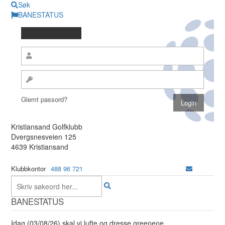
Søk
BANESTATUS
Glemt passord?
Kristiansand Golfklubb
Dvergsnesveien 125
4639 Kristiansand
Klubbkontor
488 96 721
BANESTATUS
Idag (03/08/26) skal vi lufte og dresse greenene.