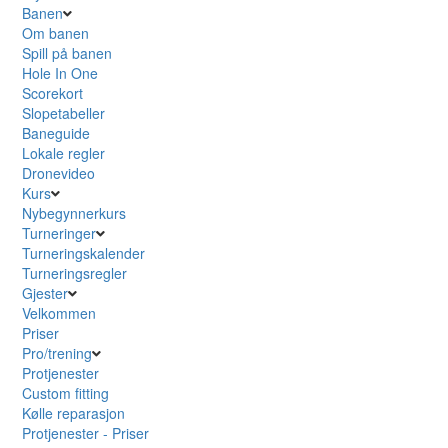
Banen
Om banen
Spill på banen
Hole In One
Scorekort
Slopetabeller
Baneguide
Lokale regler
Dronevideo
Kurs
Nybegynnerkurs
Turneringer
Turneringskalender
Turneringsregler
Gjester
Velkommen
Priser
Pro/trening
Protjenester
Custom fitting
Kølle reparasjon
Protjenester - Priser