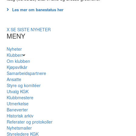
Les mer om banestatus her
X
SE SISTE NYHETER
MENY
Nyheter
Klubben
Om klubben
Kjøpsvilkår
Samarbeidspartnere
Ansatte
Styre og komitéer
Utvalg KGK
Klubbmestere
Utmerkelse
Baneverter
Historisk arkiv
Referater og protokoller
Nyhetsmailer
Styreledere KGK