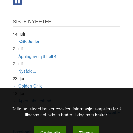
SISTE NYHETER
14. juli
KGK Junior
2. juli
Åpning av nytt hull 4
2. juli
Nysådd...
23. juni
Golden Child
18. juni
Åpen minnestund
Dette nettstedet bruker cookies (informasjonskapsler) for å
Se nyhetsarkiv
tilpasse nettsidene bedre til deg som bruker.
Facebook
Godta alle
Tilpass