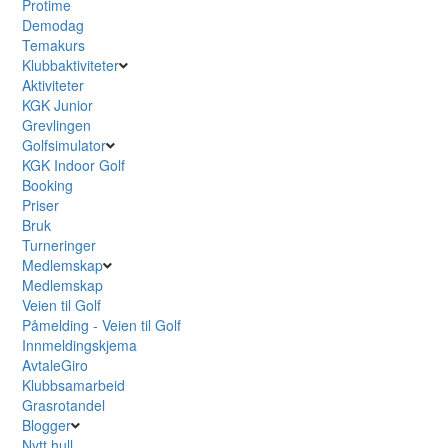
Protime
Demodag
Temakurs
Klubbaktiviteter
Aktiviteter
KGK Junior
Grevlingen
Golfsimulator
KGK Indoor Golf
Booking
Priser
Bruk
Turneringer
Medlemskap
Medlemskap
Veien til Golf
Påmelding - Veien til Golf
Innmeldingskjema
AvtaleGiro
Klubbsamarbeid
Grasrotandel
Blogger
Nytt hull