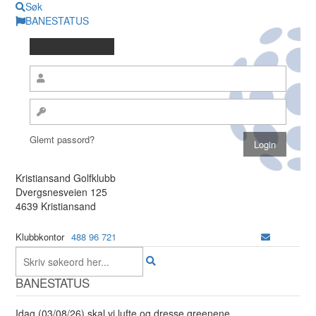
Søk
BANESTATUS
Glemt passord?
Kristiansand Golfklubb
Dvergsnesveien 125
4639 Kristiansand
Klubbkontor
488 96 721
BANESTATUS
Idag (03/08/26) skal vi lufte og dresse greenene.