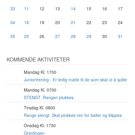
33
11
12
13
14
15
16
17
34
18
19
20
21
22
23
24
35
25
26
27
28
29
30
31
KOMMENDE AKTIVITETER
Mandag Kl. 1700
10
AUG
Juniortrening - Er ledig matte til de som skal ut å spille
Mandag Kl. 0700
10
AUG
STENGT. Rangen plukkes.
Tirsdag Kl. 0800
11
AUG
Range stengt. Skal plukkes ren for baller og klippes.
Onsdag Kl. 1730
12
AUG
Grevlingen