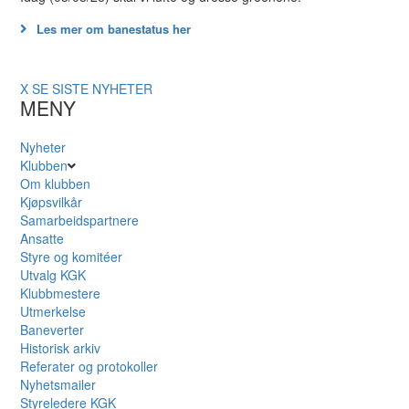
Les mer om banestatus her
X
SE SISTE NYHETER
MENY
Nyheter
Klubben
Om klubben
Kjøpsvilkår
Samarbeidspartnere
Ansatte
Styre og komitéer
Utvalg KGK
Klubbmestere
Utmerkelse
Baneverter
Historisk arkiv
Referater og protokoller
Nyhetsmailer
Styreledere KGK