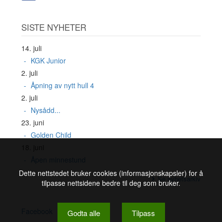
SISTE NYHETER
14. juli
KGK Junior
2. juli
Åpning av nytt hull 4
2. juli
Nysådd...
23. juni
Golden Child
18. juni
Åpen minnestund
Dette nettstedet bruker cookies (informasjonskapsler) for å
Se nyhetsarkiv
tilpasse nettsidene bedre til deg som bruker.
Facebook
Godta alle
Tilpass