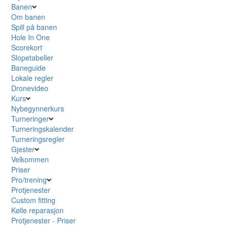
Banen
Om banen
Spill på banen
Hole In One
Scorekort
Slopetabeller
Baneguide
Lokale regler
Dronevideo
Kurs
Nybegynnerkurs
Turneringer
Turneringskalender
Turneringsregler
Gjester
Velkommen
Priser
Pro/trening
Protjenester
Custom fitting
Kølle reparasjon
Protjenester - Priser