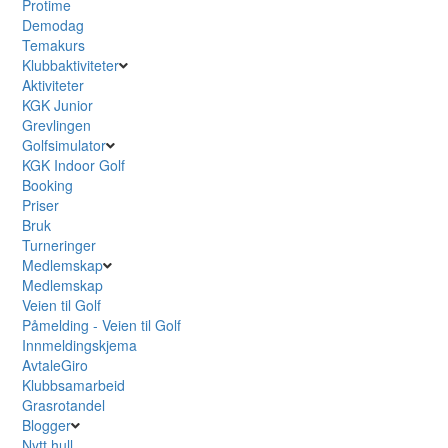
Protime
Demodag
Temakurs
Klubbaktiviteter
Aktiviteter
KGK Junior
Grevlingen
Golfsimulator
KGK Indoor Golf
Booking
Priser
Bruk
Turneringer
Medlemskap
Medlemskap
Veien til Golf
Påmelding - Veien til Golf
Innmeldingskjema
AvtaleGiro
Klubbsamarbeid
Grasrotandel
Blogger
Nytt hull