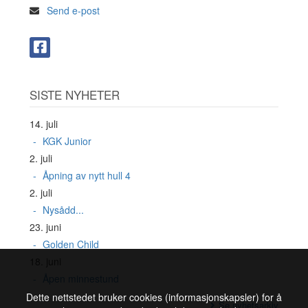
Send e-post
SISTE NYHETER
14. juli
KGK Junior
2. juli
Åpning av nytt hull 4
2. juli
Nysådd...
23. juni
Golden Child
18. juni
Åpen minnestund
Dette nettstedet bruker cookies (informasjonskapsler) for å
Se nyhetsarkiv