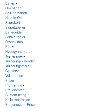
Banen
Om banen
Spill på banen
Hole In One
Scorekort
Slopetabeller
Baneguide
Lokale regler
Dronevideo
Kurs
Nybegynnerkurs
Turneringer
Turneringskalender
Turneringsregler
Gjester
Velkommen
Priser
Pro/trening
Protjenester
Custom fitting
Kølle reparasjon
Protjenester - Priser