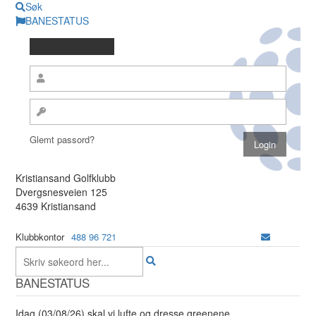
Søk
BANESTATUS
Glemt passord?
Kristiansand Golfklubb
Dvergsnesveien 125
4639 Kristiansand
Klubbkontor
488 96 721
BANESTATUS
Idag (03/08/26) skal vi lufte og dresse greenene.