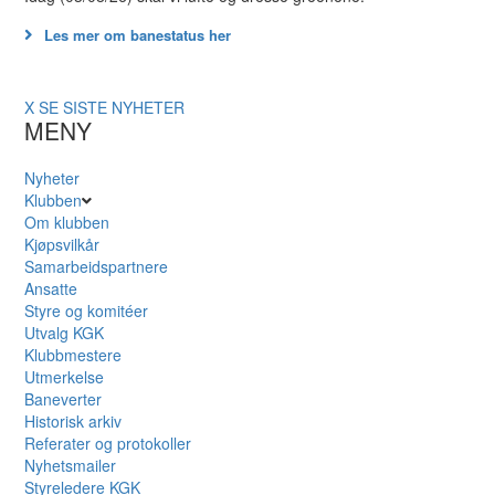
Les mer om banestatus her
X
SE SISTE NYHETER
MENY
Nyheter
Klubben
Om klubben
Kjøpsvilkår
Samarbeidspartnere
Ansatte
Styre og komitéer
Utvalg KGK
Klubbmestere
Utmerkelse
Baneverter
Historisk arkiv
Referater og protokoller
Nyhetsmailer
Styreledere KGK