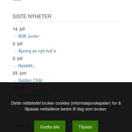
SISTE NYHETER
14. juli
KGK Junior
2. juli
Åpning av nytt hull 4
2. juli
Nysådd...
23. juni
Golden Child
18. juni
Åpen minnestund
Dette nettstedet bruker cookies (informasjonskapsler) for å
Se nyhetsarkiv
tilpasse nettsidene bedre til deg som bruker.
Facebook
Godta alle
Tilpass