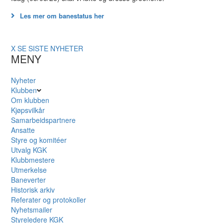
Les mer om banestatus her
X
SE SISTE NYHETER
MENY
Nyheter
Klubben
Om klubben
Kjøpsvilkår
Samarbeidspartnere
Ansatte
Styre og komitéer
Utvalg KGK
Klubbmestere
Utmerkelse
Baneverter
Historisk arkiv
Referater og protokoller
Nyhetsmailer
Styreledere KGK