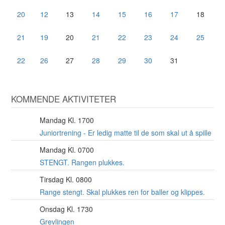
20
12
13
14
15
16
17
18
21
19
20
21
22
23
24
25
22
26
27
28
29
30
31
KOMMENDE AKTIVITETER
Mandag Kl. 1700
10
AUG
Juniortrening - Er ledig matte til de som skal ut å spille
Mandag Kl. 0700
10
AUG
STENGT. Rangen plukkes.
Tirsdag Kl. 0800
11
AUG
Range stengt. Skal plukkes ren for baller og klippes.
Onsdag Kl. 1730
12
AUG
Grevlingen