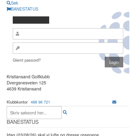
Søk
BANESTATUS
Glemt passord?
Kristiansand Golfklubb
Dvergsnesveien 125
4639 Kristiansand
Klubbkontor
488 96 721
BANESTATUS
Idag (03/08/26) skal vi lufte og dresse greenene.