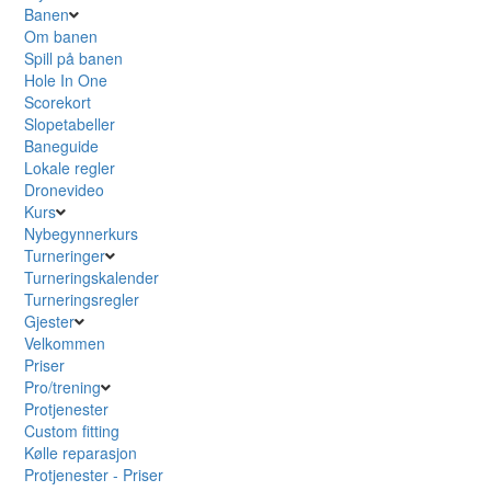
Banen
Om banen
Spill på banen
Hole In One
Scorekort
Slopetabeller
Baneguide
Lokale regler
Dronevideo
Kurs
Nybegynnerkurs
Turneringer
Turneringskalender
Turneringsregler
Gjester
Velkommen
Priser
Pro/trening
Protjenester
Custom fitting
Kølle reparasjon
Protjenester - Priser