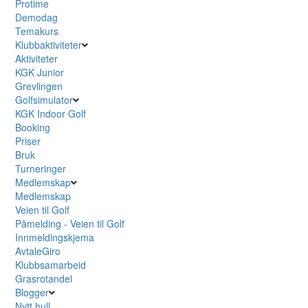
Protime
Demodag
Temakurs
Klubbaktiviteter
Aktiviteter
KGK Junior
Grevlingen
Golfsimulator
KGK Indoor Golf
Booking
Priser
Bruk
Turneringer
Medlemskap
Medlemskap
Veien til Golf
Påmelding - Veien til Golf
Innmeldingskjema
AvtaleGiro
Klubbsamarbeid
Grasrotandel
Blogger
Nytt hull