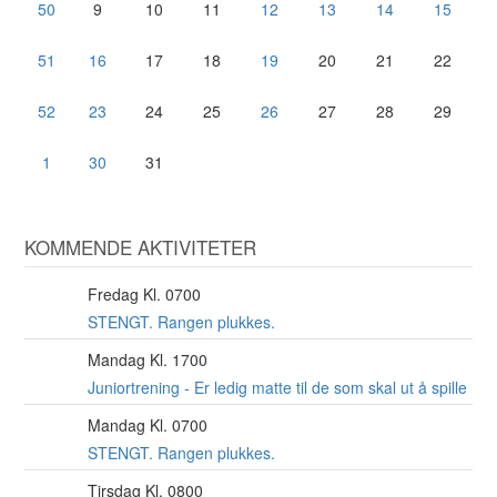
50
9
10
11
12
13
14
15
51
16
17
18
19
20
21
22
52
23
24
25
26
27
28
29
1
30
31
KOMMENDE AKTIVITETER
Fredag Kl. 0700
7
AUG
STENGT. Rangen plukkes.
Mandag Kl. 1700
10
AUG
Juniortrening - Er ledig matte til de som skal ut å spille
Mandag Kl. 0700
10
AUG
STENGT. Rangen plukkes.
Tirsdag Kl. 0800
11