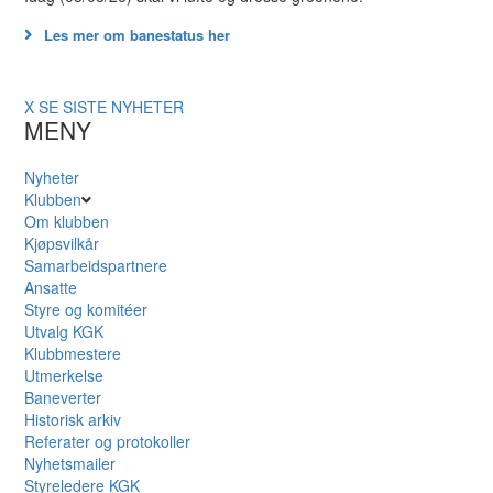
Les mer om banestatus her
X
SE SISTE NYHETER
MENY
Nyheter
Klubben
Om klubben
Kjøpsvilkår
Samarbeidspartnere
Ansatte
Styre og komitéer
Utvalg KGK
Klubbmestere
Utmerkelse
Baneverter
Historisk arkiv
Referater og protokoller
Nyhetsmailer
Styreledere KGK