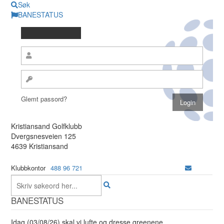
Søk
BANESTATUS
Glemt passord?
Kristiansand Golfklubb
Dvergsnesveien 125
4639 Kristiansand
Klubbkontor
488 96 721
BANESTATUS
Idag (03/08/26) skal vi lufte og dresse greenene.