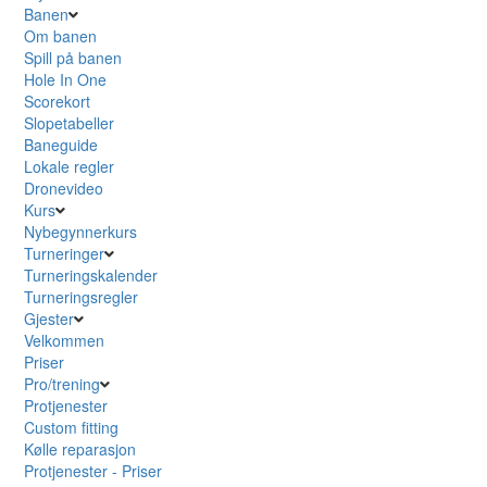
Banen
Om banen
Spill på banen
Hole In One
Scorekort
Slopetabeller
Baneguide
Lokale regler
Dronevideo
Kurs
Nybegynnerkurs
Turneringer
Turneringskalender
Turneringsregler
Gjester
Velkommen
Priser
Pro/trening
Protjenester
Custom fitting
Kølle reparasjon
Protjenester - Priser