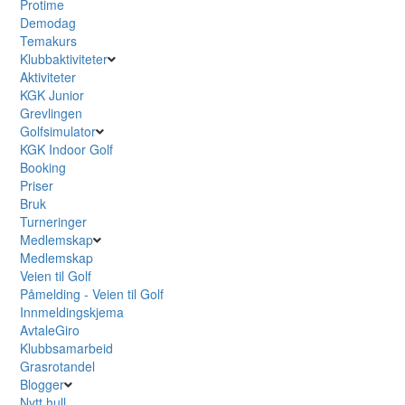
Protime
Demodag
Temakurs
Klubbaktiviteter
Aktiviteter
KGK Junior
Grevlingen
Golfsimulator
KGK Indoor Golf
Booking
Priser
Bruk
Turneringer
Medlemskap
Medlemskap
Veien til Golf
Påmelding - Veien til Golf
Innmeldingskjema
AvtaleGiro
Klubbsamarbeid
Grasrotandel
Blogger
Nytt hull