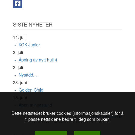
SISTE NYHETER
14. juli
KGK Junior
2. juli
Åpning av nytt hull 4
2. juli
Nysådd...
23. juni
Golden Child
18. juni
Åpen minnestund
Dette nettstedet bruker cookies (informasjonskapsler) for å
Se nyhetsarkiv
tilpasse nettsidene bedre til deg som bruker.