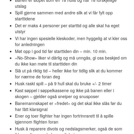
utslag
Spill gjerne sammen med andre slik at vi får fylt opp
starttidene
Det er maks 4 personer per starttid og alle skal ha eget
utstyr
Vi har ingen spesielle kleskoder, men hyggelig at vi kler oss
for anledningen
Møt opp i god tid før starttiden din – min. 10 min.
«No-Show» liker vi dårlig og må unngås, gi oss beskjed om
du ikke kan møte til starttiden din
Slå ut på riktig tid – heller ikke for tidlig slik at du kommer
for nærme de foran deg
Husk raskt spill – på 9 hull skal du bruke +/- 2 timer
Kast søppel i søppelkassene og ikke på banen eller i
skogen – gjelder også sneiper og snusposer
Banemannskapet er «fredet» og det skal ikke slås før du
har fått klarsignal
Ener og toer flighter har ingen fortrinnsrett til å spille
igjennom flighten foran
Husk å reparere divots og nedslagsmerker, også de som