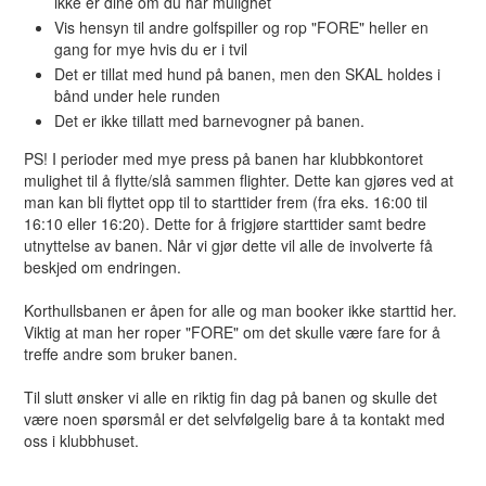
ikke er dine om du har mulighet
Vis hensyn til andre golfspiller og rop "FORE" heller en
gang for mye hvis du er i tvil
Det er tillat med hund på banen, men den SKAL holdes i
bånd under hele runden
Det er ikke tillatt med barnevogner på banen.
PS! I perioder med mye press på banen har klubbkontoret
mulighet til å flytte/slå sammen flighter. Dette kan gjøres ved at
man kan bli flyttet opp til to starttider frem (fra eks. 16:00 til
16:10 eller 16:20). Dette for å frigjøre starttider samt bedre
utnyttelse av banen. Når vi gjør dette vil alle de involverte få
beskjed om endringen.
Korthullsbanen er åpen for alle og man booker ikke starttid her.
Viktig at man her roper "FORE" om det skulle være fare for å
treffe andre som bruker banen.
Til slutt ønsker vi alle en riktig fin dag på banen og skulle det
være noen spørsmål er det selvfølgelig bare å ta kontakt med
oss i klubbhuset.