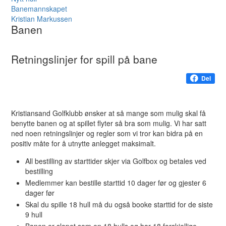
Banemannskapet
Kristian Markussen
Banen
Retningslinjer for spill på bane
Del
Kristiansand Golfklubb ønsker at så mange som mulig skal få
benytte banen og at spillet flyter så bra som mulig. Vi har satt
ned noen retningslinjer og regler som vi tror kan bidra på en
positiv måte for å utnytte anlegget maksimalt.
All bestilling av starttider skjer via Golfbox og betales ved
bestilling
Medlemmer kan bestille starttid 10 dager før og gjester 6
dager før
Skal du spille 18 hull må du også booke starttid for de siste
9 hull
Banen er slopet som en 18 hulls og har 18 forskjellige