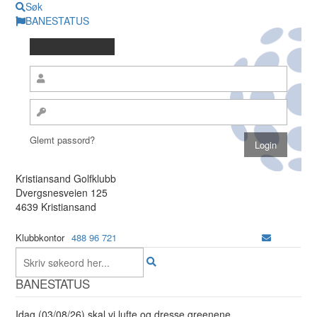
Søk
BANESTATUS
Glemt passord?
Kristiansand Golfklubb
Dvergsnesveien 125
4639 Kristiansand
Klubbkontor
488 96 721
BANESTATUS
Idag (03/08/26) skal vi lufte og dresse greenene.