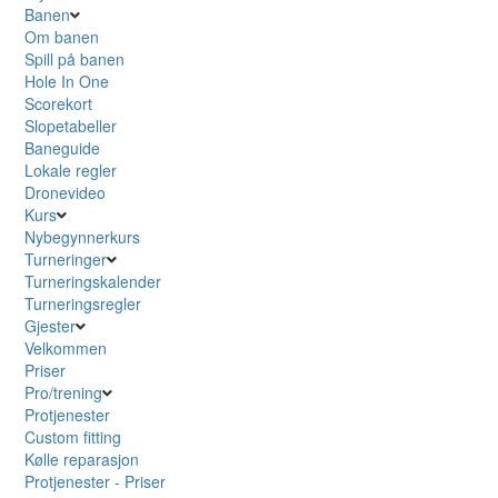
Banen
Om banen
Spill på banen
Hole In One
Scorekort
Slopetabeller
Baneguide
Lokale regler
Dronevideo
Kurs
Nybegynnerkurs
Turneringer
Turneringskalender
Turneringsregler
Gjester
Velkommen
Priser
Pro/trening
Protjenester
Custom fitting
Kølle reparasjon
Protjenester - Priser