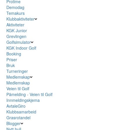
Protime
Demodag
Temakurs
Klubbaktiviteter
Aktiviteter
KGK Junior
Grevlingen
Golfsimulator
KGK Indoor Golf
Booking
Priser
Bruk
Turneringer
Medlemskap
Medlemskap
Veien til Golf
Påmelding - Veien til Golf
Innmeldingskjema
AvtaleGiro
Klubbsamarbeid
Grasrotandel
Blogger
Nytt hull