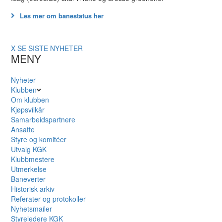
Les mer om banestatus her
X
SE SISTE NYHETER
MENY
Nyheter
Klubben
Om klubben
Kjøpsvilkår
Samarbeidspartnere
Ansatte
Styre og komitéer
Utvalg KGK
Klubbmestere
Utmerkelse
Baneverter
Historisk arkiv
Referater og protokoller
Nyhetsmailer
Styreledere KGK