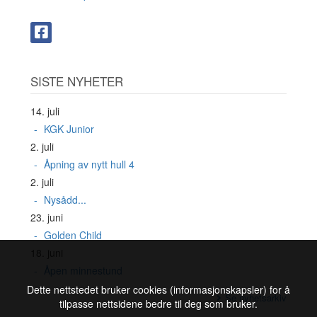
SISTE NYHETER
14. juli
KGK Junior
2. juli
Åpning av nytt hull 4
2. juli
Nysådd...
23. juni
Golden Child
18. juni
Åpen minnestund
Dette nettstedet bruker cookies (informasjonskapsler) for å
Se nyhetsarkiv
tilpasse nettsidene bedre til deg som bruker.