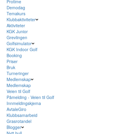
Protime
Demodag
Temakurs
Klubbaktiviteter
Aktiviteter
KGK Junior
Grevlingen
Golfsimulator
KGK Indoor Golf
Booking
Priser
Bruk
Turneringer
Medlemskap
Medlemskap
Veien til Golf
Påmelding - Veien til Golf
Innmeldingskjema
AvtaleGiro
Klubbsamarbeid
Grasrotandel
Blogger
Nytt hull