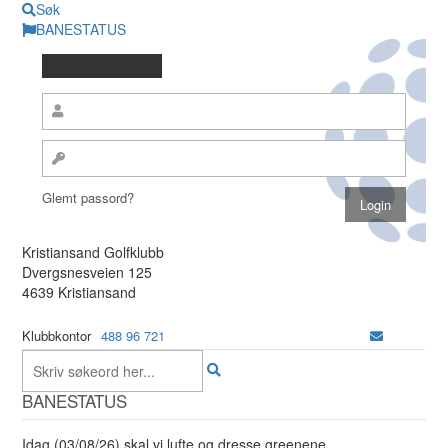
Søk
BANESTATUS
Glemt passord?
Kristiansand Golfklubb
Dvergsnesveien 125
4639 Kristiansand
Klubbkontor
488 96 721
BANESTATUS
Idag (03/08/26) skal vi lufte og dresse greenene.