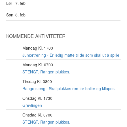
Lør
7. feb
Søn
8. feb
KOMMENDE AKTIVITETER
Mandag Kl. 1700
10
AUG
Juniortrening - Er ledig matte til de som skal ut å spille
Mandag Kl. 0700
10
AUG
STENGT. Rangen plukkes.
Tirsdag Kl. 0800
11
AUG
Range stengt. Skal plukkes ren for baller og klippes.
Onsdag Kl. 1730
12
AUG
Grevlingen
Onsdag Kl. 0700
12
AUG
STENGT. Rangen plukkes.