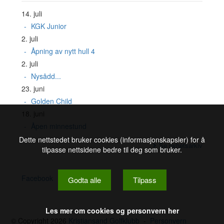
14. juli
KGK Junior
2. juli
Åpning av nytt hull 4
2. juli
Nysådd...
23. juni
Golden Child
18. juni
Åpen minnestund
Dette nettstedet bruker cookies (informasjonskapsler) for å
Se nyhetsarkiv
tilpasse nettsidene bedre til deg som bruker.
Facebook
Godta alle
Tilpass
Les mer om cookies og personvern her
© Copyright 2026
Kristiansand Golfklubb
-
Personvern