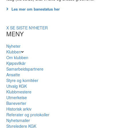
Les mer om banestatus her
X
SE SISTE NYHETER
MENY
Nyheter
Klubben
Om klubben
Kjøpsvilkår
Samarbeidspartnere
Ansatte
Styre og komitéer
Utvalg KGK
Klubbmestere
Utmerkelse
Baneverter
Historisk arkiv
Referater og protokoller
Nyhetsmailer
Styreledere KGK