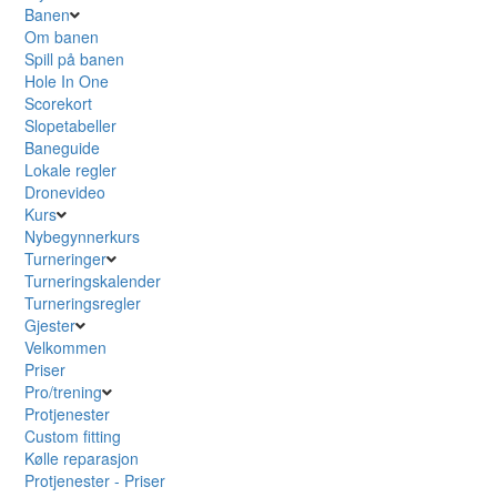
Banen
Om banen
Spill på banen
Hole In One
Scorekort
Slopetabeller
Baneguide
Lokale regler
Dronevideo
Kurs
Nybegynnerkurs
Turneringer
Turneringskalender
Turneringsregler
Gjester
Velkommen
Priser
Pro/trening
Protjenester
Custom fitting
Kølle reparasjon
Protjenester - Priser