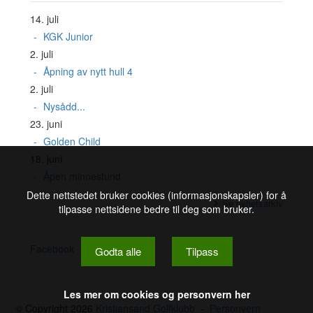
14. juli
KGK Junior
2. juli
Åpning av nytt hull 4
2. juli
Nysådd...
23. juni
Golden Child
18. juni
Åpen minnestund
Dette nettstedet bruker cookies (informasjonskapsler) for å
Se nyhetsarkiv
tilpasse nettsidene bedre til deg som bruker.
Facebook
Godta alle
Tilpass
Les mer om cookies og personvern her
© Copyright 2026
Kristiansand Golfklubb
-
Personvern