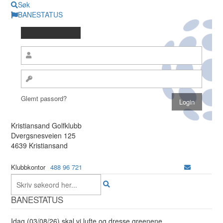
Søk
BANESTATUS
Glemt passord?
Kristiansand Golfklubb
Dvergsnesveien 125
4639 Kristiansand
Klubbkontor
488 96 721
BANESTATUS
Idag (03/08/26) skal vi lufte og dresse greenene.