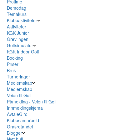
Protime
Demodag
Temakurs
Klubbaktiviteter
Aktiviteter
KGK Junior
Grevlingen
Golfsimulator
KGK Indoor Golf
Booking
Priser
Bruk
Turneringer
Medlemskap
Medlemskap
Veien til Golf
Påmelding - Veien til Golf
Innmeldingskjema
AvtaleGiro
Klubbsamarbeid
Grasrotandel
Blogger
Nytt hull