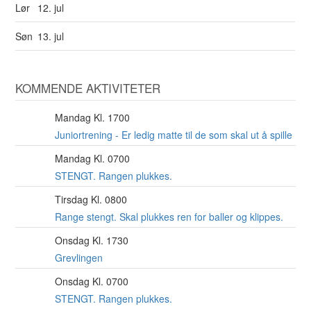
Lør
12. jul
Søn
13. jul
KOMMENDE AKTIVITETER
Mandag Kl. 1700
10
AUG
Juniortrening - Er ledig matte til de som skal ut å spille
Mandag Kl. 0700
10
AUG
STENGT. Rangen plukkes.
Tirsdag Kl. 0800
11
AUG
Range stengt. Skal plukkes ren for baller og klippes.
Onsdag Kl. 1730
12
AUG
Grevlingen
Onsdag Kl. 0700
12
AUG
STENGT. Rangen plukkes.