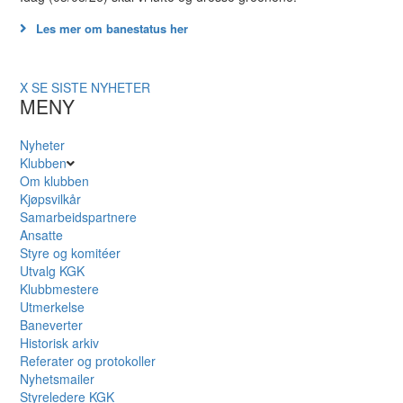
Les mer om banestatus her
X
SE SISTE NYHETER
MENY
Nyheter
Klubben
Om klubben
Kjøpsvilkår
Samarbeidspartnere
Ansatte
Styre og komitéer
Utvalg KGK
Klubbmestere
Utmerkelse
Baneverter
Historisk arkiv
Referater og protokoller
Nyhetsmailer
Styreledere KGK