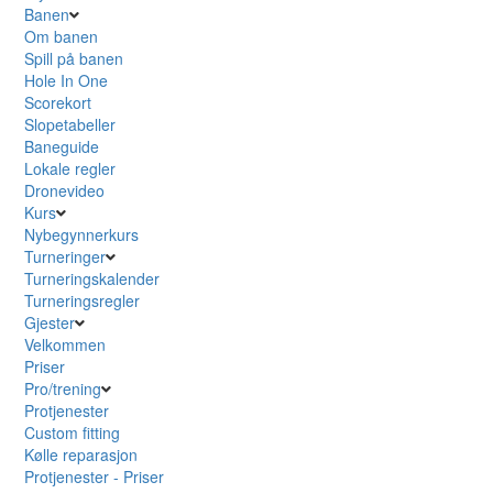
Banen
Om banen
Spill på banen
Hole In One
Scorekort
Slopetabeller
Baneguide
Lokale regler
Dronevideo
Kurs
Nybegynnerkurs
Turneringer
Turneringskalender
Turneringsregler
Gjester
Velkommen
Priser
Pro/trening
Protjenester
Custom fitting
Kølle reparasjon
Protjenester - Priser